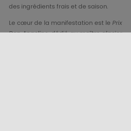
des ingrédients frais et de saison.
Le cœur de la manifestation est le
Prix
Don Angelino
, dédié au maître glacier
historique d’
Acireale
, tandis que des
rencontres, des spectacles et des
activités culturelles accompagnent le
public dans une expérience
immersive entre saveurs, récits et
identités territoriales.
Nivarata
s’affirme ainsi comme un voyage
sensoriel dans la mémoire et la
créativité gastronomique de la Sicile.