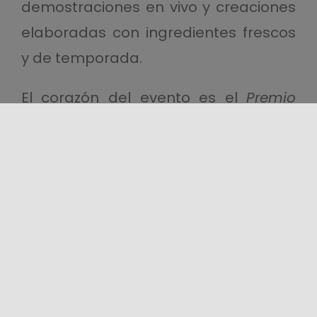
demostraciones en vivo y creaciones
elaboradas con ingredientes frescos
y de temporada.
El corazón del evento es el
Premio
Don Angelino
, dedicado al histórico
maestro heladero de Acireale,
mientras que encuentros,
espectáculos y actividades culturales
acompañan al público en una
experiencia inmersiva entre sabores,
relatos e identidades territoriales.
Nivarata
se confirma así como un