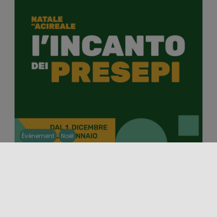
Événement
Noël
ENCHANTEMENT DES CRÈCHES
ACIREALE
À Acireale, du 1er décembre 2025 au 6 janvier 2026,
Noël se vit à travers « L’enchantement des crèches
», [...]