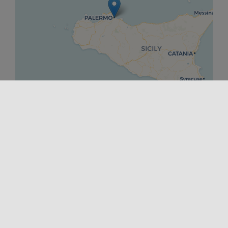
Leaflet
|
©
OpenStreetMap
contributors ©
CARTO
DÉPART
27/09/2024 00:00
FINIR
06/10/2024 00:00