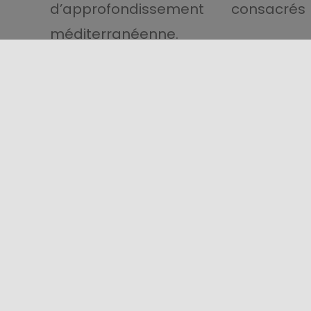
d’approfondissement consac
méditerranéenne.
Le long du centre historique et du f
marché animé d’artisanat et de prod
que les
Case del Cous Cous
proposen
issues de différentes traditions du
grands concerts et des spectacles g
de
San Vito Lo Capo
dans une ambian
Le
Cous Cous Fest
s’affirme ains
capable de réunir les peuples, les sav
comme carrefour des cultures et du 