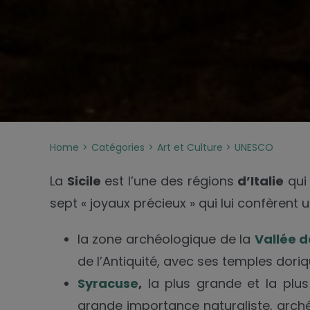
Home
Catégories
Art et Culture
UNESCO
La
Sicile
est l’une des régions
d’Italie
qui
sept « joyaux précieux » qui lui confèrent 
la zone archéologique de la
Vallée 
de l’Antiquité, avec ses temples dori
Syracuse
,
la plus grande et la plus 
grande importance naturaliste, arc