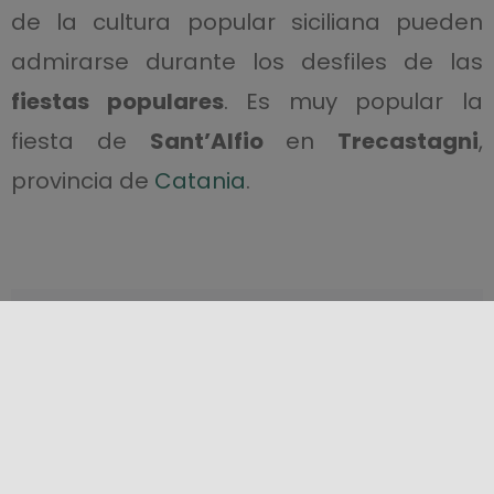
de la cultura popular siciliana pueden
admirarse durante los desfiles de las
fiestas populares
. Es muy popular la
fiesta de
Sant’Alfio
en
Trecastagni
,
provincia de
Catania
.
¡Comparte este contenido!
LOCALIZACIÓN