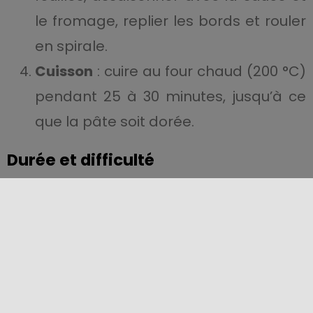
le fromage, replier les bords et rouler
en spirale.
Cuisson
: cuire au four chaud (200 °C)
pendant 25 à 30 minutes, jusqu’à ce
que la pâte soit dorée.
Durée et difficulté
Durée totale
: environ 3 heures (levée
comprise)
Difficulté
: moyenne
Cette recette demande de la patience et