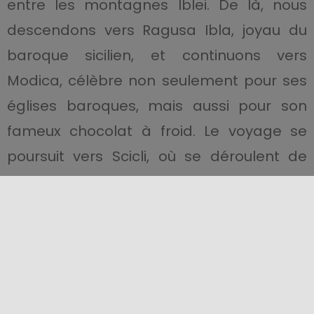
entre les montagnes Iblei. De là, nous
descendons vers Ragusa Ibla, joyau du
baroque sicilien, et continuons vers
Modica, célèbre non seulement pour ses
églises baroques, mais aussi pour son
fameux chocolat à froid. Le voyage se
poursuit vers Scicli, où se déroulent de
nombreuses scènes de « Il Commissario
Montalbano », avant de se diriger vers
Pozzallo et ses plages dorées.
La dernière partie de l’itinéraire passe par
Marzamemi, un pittoresque village de