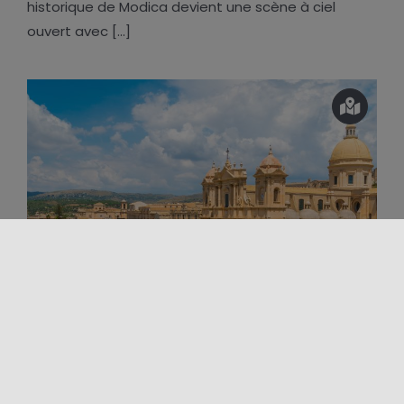
historique de Modica devient une scène à ciel
ouvert avec [...]
À vélo
En plein air
Sport et aventure
Territoire