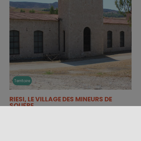
Territoire
RIESI, LE VILLAGE DES MINEURS DE
SOUFRE
Au centre de la Sicile, là où la Vallée du Salso
traverse la province de Caltanissetta, se trouve un
territoire [...]