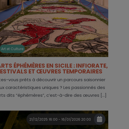
Art et Culture
RTS ÉPHÉMÈRES EN SICILE : INFIORATE,
FESTIVALS ET ŒUVRES TEMPORAIRES
tes-vous prêts à découvrir un parcours saisonnier
ux caractéristiques uniques ? Les passionnés des
rts dits “éphémères”, c’est-à-dire des œuvres [...]
21/12/2025 16:00 - 16/01/2026 20:00