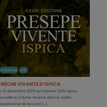
Événement
Noël
CRÈCHE VIVANTE D’ISPICA
u 21 décembre 2025 au 6 janvier 2026, Ispica
ccueille la Crèche Vivante dans le cadre
xceptionnel de la Cava [...]