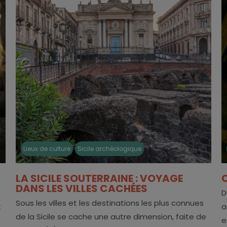
Lieux de culture
Sicile archéologique
LA SICILE SOUTERRAINE : VOYAGE
DANS LES VILLES CACHÉES
D
Sous les villes et les destinations les plus connues
t
a
de la Sicile se cache une autre dimension, faite de
e