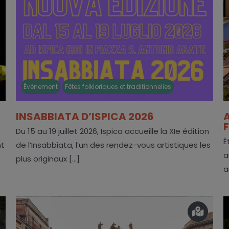
Événement
Fêtes folkloriques et traditionnelles
INSABBIATA D’ISPICA 2026
A
Du 15 au 19 juillet 2026, Ispica accueille la XIe édition
Ê
nt
de l’Insabbiata, l’un des rendez-vous artistiques les
a
plus originaux [...]
a