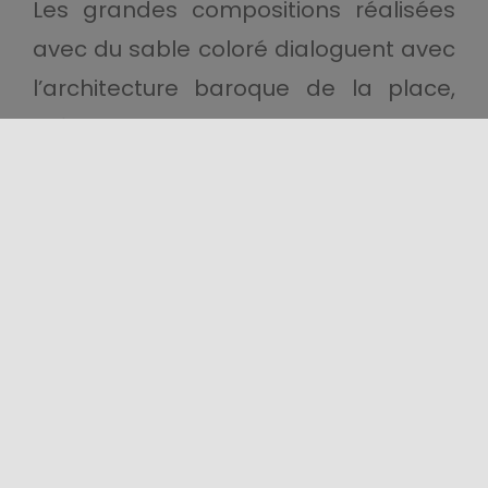
Les grandes compositions réalisées
avec du sable coloré dialoguent avec
l’architecture baroque de la place,
créant un contraste saisissant entre
art contemporain et patrimoine
historique. Il en résulte un parcours
visuel qui invite à s’attarder sur les
détails et à admirer le travail
artisanal et créatif qui rend chaque
édition unique.
L’
Insabbiata d’Ispica
est l’occasion
de découvrir la ville à travers l’un de