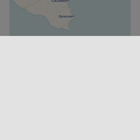
Leaflet
|
©
OpenStreetMap
contributors ©
CARTO
DÉPART
31/01/2026 00:00
FINIR
17/02/2026 00:00
SITE INTERNET