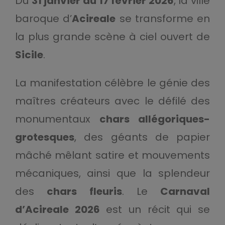
Du
31 janvier au 17 février 2026
, la ville
baroque d’
Acireale
se transforme en
la plus grande scène à ciel ouvert de
Sicile
.
La manifestation célèbre le génie des
maîtres créateurs avec le défilé des
monumentaux
chars allégoriques-
grotesques
, des géants de papier
mâché mêlant satire et mouvements
mécaniques, ainsi que la splendeur
des
chars fleuris
. Le
Carnaval
d’Acireale 2026
est un récit qui se