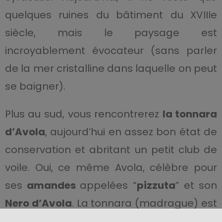
quelques ruines du bâtiment du XVIIIe
siècle, mais le paysage est
incroyablement évocateur (sans parler
de la mer cristalline dans laquelle on peut
se baigner).
Plus au sud, vous rencontrerez
la tonnara
d’Avola
, aujourd’hui en assez bon état de
conservation et abritant un petit club de
voile. Oui, ce même Avola, célèbre pour
ses
amandes
appelées “
pizzuta
” et son
Nero d’Avola
. La tonnara (madrague) est
située dans le vieux village de Marina