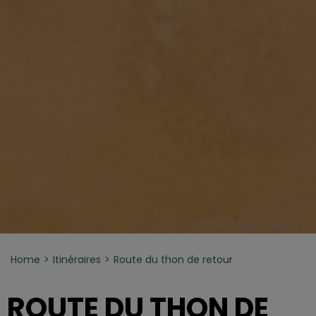
Tonno di Marzanemi
Home
Itinéraires
Route du thon de retour
ROUTE DU THON DE