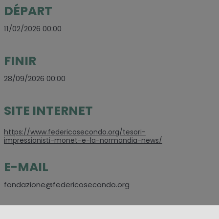
DÉPART
11/02/2026 00:00
FINIR
28/09/2026 00:00
SITE INTERNET
https://www.federicosecondo.org/tesori-
impressionisti-monet-e-la-normandia-news/
E-MAIL
fondazione@federicosecondo.org
CONTACTS