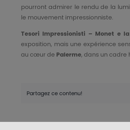
pourront admirer le rendu de la lumi
le mouvement impressionniste.
Tesori Impressionisti – Monet e 
exposition, mais une expérience sens
au cœur de
Palerme
, dans un cadre 
Partagez ce contenu!