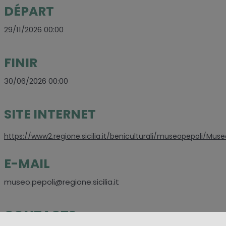
DÉPART
29/11/2026 00:00
FINIR
30/06/2026 00:00
SITE INTERNET
https://www2.regione.sicilia.it/beniculturali/museopepoli/Muse
E-MAIL
museo.pepoli@regione.sicilia.it
CONTACTS