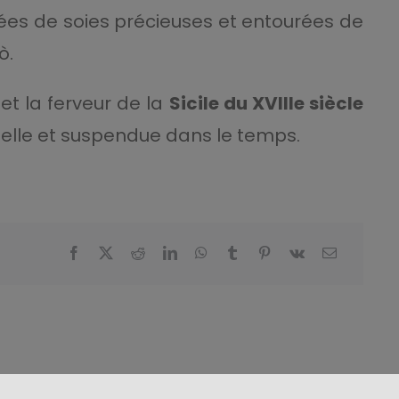
rées de soies précieuses et entourées de
ò.
 et la ferveur de la
Sicile du XVIIIe siècle
nelle et suspendue dans le temps.