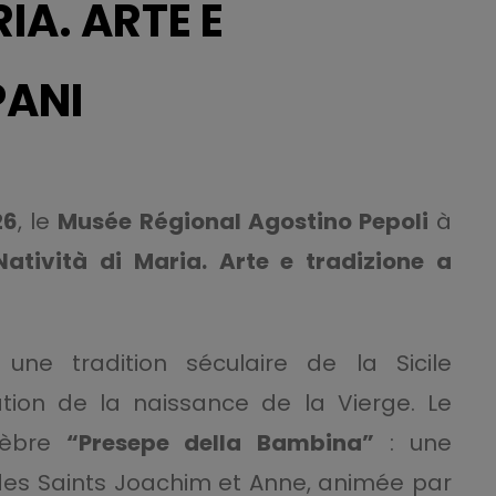
IA. ARTE E
PANI
26
, le
Musée Régional Agostino Pepoli
à
Natività di Maria. Arte e tradizione a
e tradition séculaire de la Sicile
ation de la naissance de la Vierge. Le
lèbre
“Presepe della Bambina”
: une
 des Saints Joachim et Anne, animée par