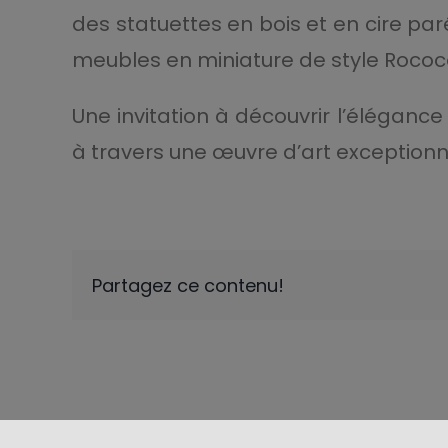
des statuettes en bois et en cire pa
meubles en miniature de style Rococ
Une invitation à découvrir l’élégance
à travers une œuvre d’art exception
Partagez ce contenu!