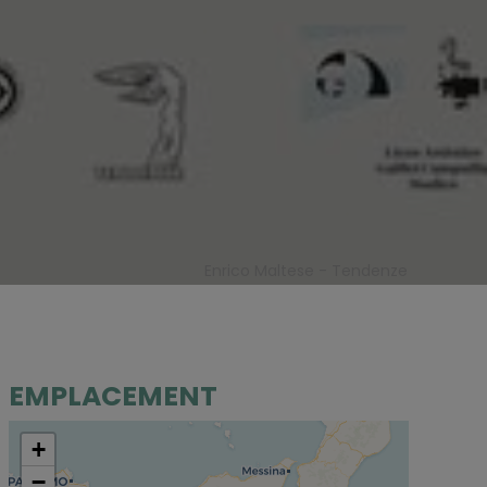
Enrico Maltese - Tendenze
EMPLACEMENT
+
−