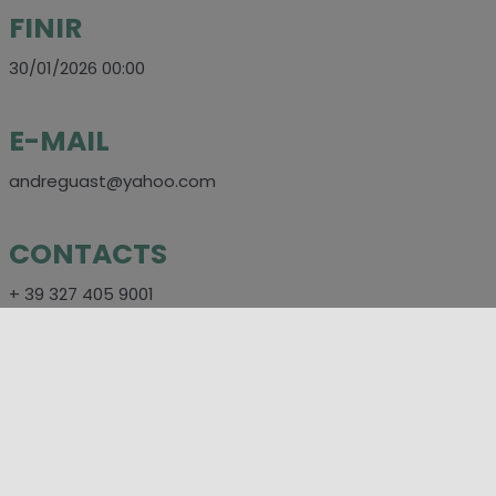
FINIR
30/01/2026 00:00
E-MAIL
andreguast@yahoo.com
CONTACTS
+ 39 327 405 9001
SOCIAL
https://www.facebook.com/people/Tendenze/6157985909084
DES ENDROITS