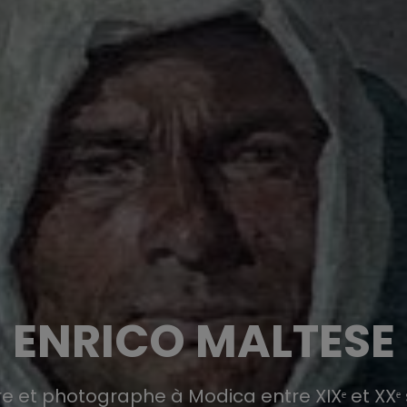
ENRICO MALTESE
re et photographe à Modica entre XIXᵉ et XXᵉ 