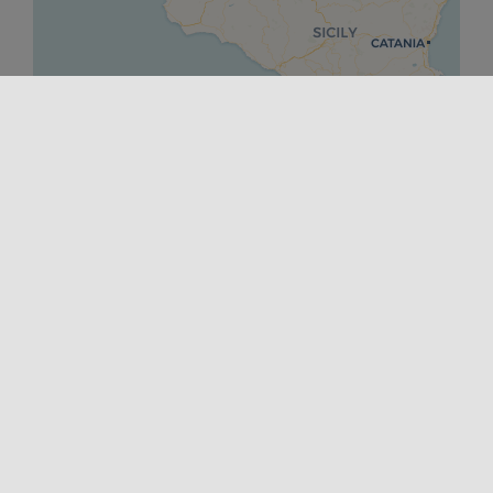
Leaflet
|
©
OpenStreetMap
contributors ©
CARTO
DÉPART
16/01/2026 00:00
FINIR
13/02/2026 00:00
E-MAIL