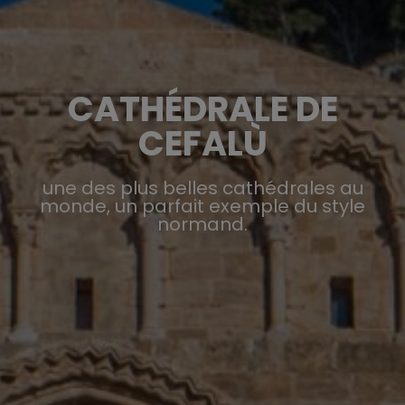
CATHÉDRALE DE
CEFALÙ
une des plus belles cathédrales au
monde, un parfait exemple du style
normand.