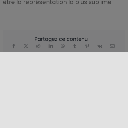
être la représentation la plus sublime.
Partagez ce contenu !
EMPLACEMENT
+
−