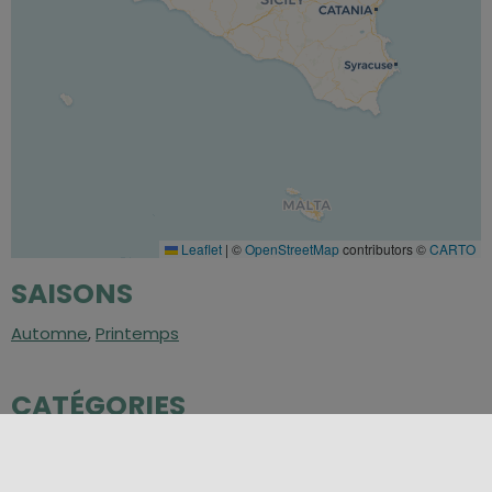
Leaflet
|
©
OpenStreetMap
contributors ©
CARTO
SAISONS
Automne
,
Printemps
CATÉGORIES
Art et Culture
,
L'art en Sicile
,
Lieux de culture
,
Sicile
archéologique