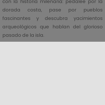
con la historia milenaria: pedalee por la
dorada costa, pase por pueblos
fascinantes y descubra yacimientos
arqueológicos que hablan del glorioso
pasado de la isla.
Con estos recorridos explorará lugares
emblemáticos como Castellammare del
Golfo, Segesta, San Vito Lo Capo, Trapani,
Erice, Favignana, Marsala, Mazara del
Vallo y el impresionante Parque
Arqueológico de Selinunte.
Las rutas le llevarán por
carreteras