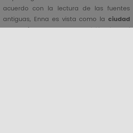
acuerdo con la lectura de las fuentes
antiguas, Enna es vista como la
ciudad
de Deméter y Kore
. La exposición sigue el
hilo lógico de la investigación
arqueológica desde la prehistoria hasta
la Edad Media.
Si estás en Enna el
2 de julio
, para la fiesta
de la
Virgen de la Visitación
, a las 7 de la
mañana te despertará el sonido de las
101 salvas que festejan a la protectora de
la ciudad.