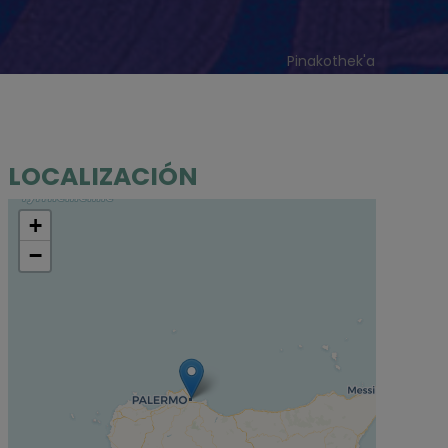
Pinakothek'a
LOCALIZACIÓN
+
−