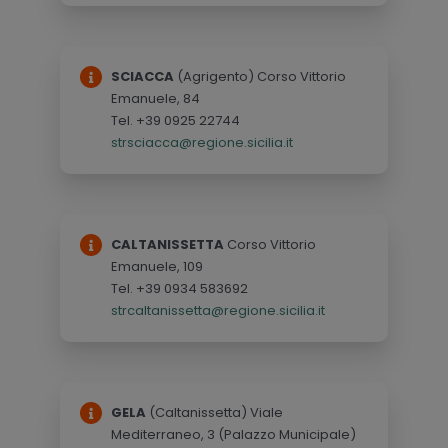
SCIACCA
(Agrigento) Corso Vittorio
Emanuele, 84
Tel. +39 0925 22744
strsciacca@regione.sicilia.it
CALTANISSETTA
Corso Vittorio
Emanuele, 109
Tel. +39 0934 583692
strcaltanissetta@regione.sicilia.it
GELA
(Caltanissetta) Viale
Mediterraneo, 3 (Palazzo Municipale)