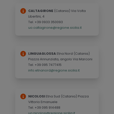
CALTAGIRONE
(Catania) Via Volta
Libertini, 4
Tel. +39 0933 350093
uo.caltagirone@regione.sicilia.it
LINGUAGLOSSA
Etna Nord (Catania)
Piazza Annunziata, angolo Via Marconi
Tel. +39 095 7477415
info.etnanord@regione.sicilia.it
NICOLOSI
Etna Sud (Catania) Piazza
Vittorio Emanuele
Tel. +39 095 914488
uo.nicolosi@regione.sicilia.it