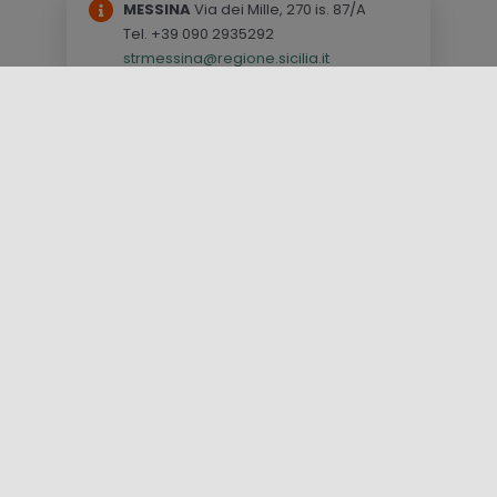
MESSINA
Via dei Mille, 270 is. 87/A
Tel. +39 090 2935292
strmessina@regione.sicilia.it
MONTALBANO ELICONA
(Messina) Via
Roma
Tel. +39 0941 678019
simontalbano@regione.sicilia.it
ISOLE EOLIE
(Messina) Via Maurolico,
47 – Lipari