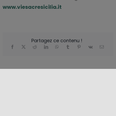
www.viesacresicilia.it
Partagez ce contenu !
SAISONS
Automne
,
Été
,
L'hiver
,
Printemps
CATÉGORIES
En plein air
,
Lieux de culture
,
Spiritualité
,
Tourisme religieux
,
Trekking et plein air