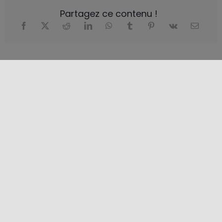
Partagez ce contenu !
EMPLACEMENT
+
−