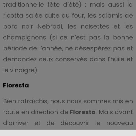
traditionnelle fête d’été) ; mais aussi la
ricotta salée cuite au four, les salamis de
porc noir Nebrodi, les noisettes et les
champignons (si ce n’est pas la bonne
période de l’année, ne désespérez pas et
demandez ceux conservés dans l’huile et
le vinaigre).
Floresta
Bien rafraîchis, nous nous sommes mis en
route en direction de
Floresta
. Mais avant
d’arriver et de découvrir le nouveau
village, sur la route entre les deux villes,