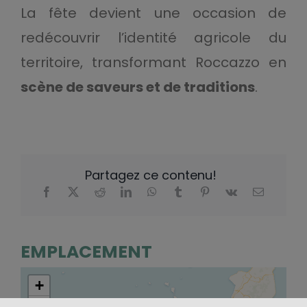
La fête devient une occasion de
redécouvrir l’identité agricole du
territoire, transformant Roccazzo en
scène de saveurs et de traditions
.
Partagez ce contenu!
EMPLACEMENT
+
−