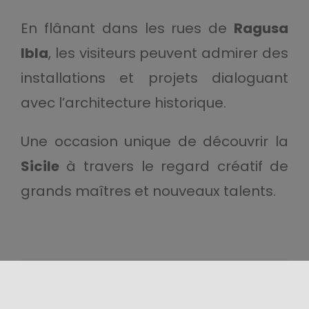
En flânant dans les rues de
Ragusa
Ibla
, les visiteurs peuvent admirer des
installations et projets dialoguant
avec l’architecture historique.
Une occasion unique de découvrir la
Sicile
à travers le regard créatif de
grands maîtres et nouveaux talents.
Partagez ce contenu!