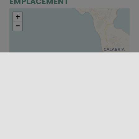
EMPLACEMENT
+
−
Leaflet
|
©
OpenStreetMap
contributors ©
CARTO