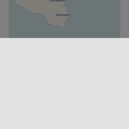
Leaflet
|
©
OpenStreetMap
contributors ©
CARTO
DÉPART
30/01/2026 00:00
FINIR
12/07/2026 00:00
SITE INTERNET