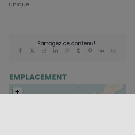
unique.
Partagez ce contenu!
EMPLACEMENT
+
−