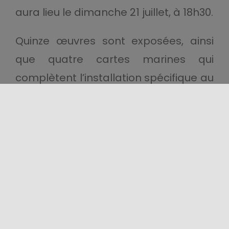
aura lieu le dimanche 21 juillet, à 18h30.
Quinze œuvres sont exposées, ainsi
que quatre cartes marines qui
complètent l’installation spécifique au
site dans la Sala del Biliardo de la Villa
Bosurgi.
21 juillet – 4 novembre 2024 | Isola
Bella, Taormina