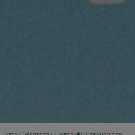
MAFRA Museo Archeologico Francavilla di Sicilia - DRACMA
Home
Événements
Il Grande Mito! Omero racconta…