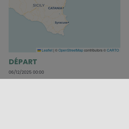
Leaflet
|
©
OpenStreetMap
contributors ©
CARTO
DÉPART
06/12/2025 00:00
FINIR
13/12/2025 00:00
E-MAIL