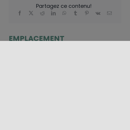
Partagez ce contenu!
EMPLACEMENT
+
−