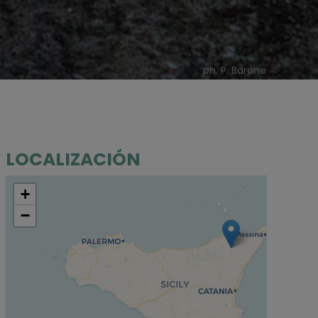
ph. P. Barone
LOCALIZACIÓN
+
−