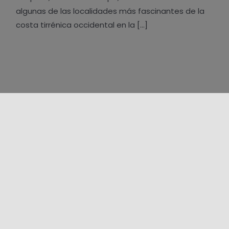
algunas de las localidades más fascinantes de la
costa tirrénica occidental en la [...]