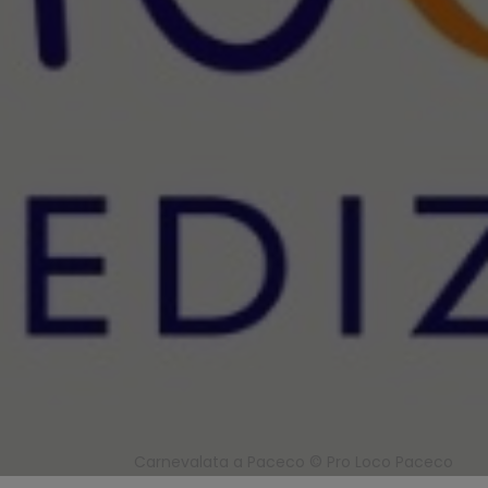
Carnevalata a Paceco © Pro Loco Paceco