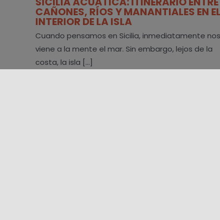
SICILIA ACUÁTICA: ITINERARIO ENTRE
CAÑONES, RÍOS Y MANANTIALES EN E
INTERIOR DE LA ISLA
Cuando pensamos en Sicilia, inmediatamente no
viene a la mente el mar. Sin embargo, lejos de la
costa, la isla [...]