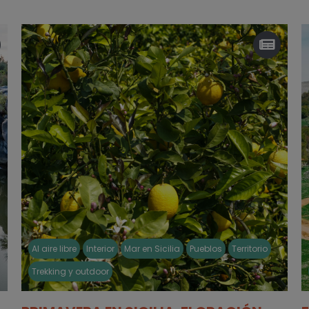
Al aire libre
Interior
Mar en Sicilia
Pueblos
Territorio
Trekking y outdoor