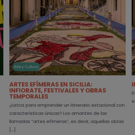
Arte y Cultura
ARTES EFÍMERAS EN SICILIA:
INFIORATE, FESTIVALES Y OBRAS
D
TEMPORALES
e
¿Listos para emprender un itinerario estacional con
características únicas? Los amantes de las
llamadas “artes efímeras”, es decir, aquellas obras
[...]