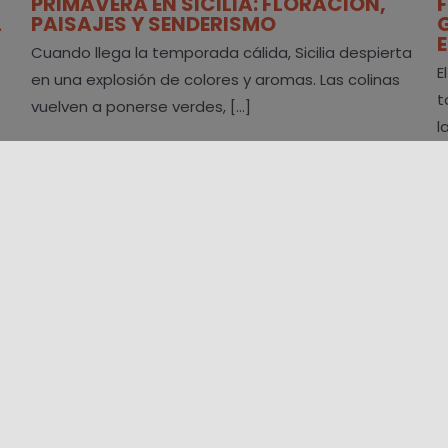
PRIMAVERA EN SICILIA: FLORACIÓN,
L
PAISAJES Y SENDERISMO
Cuando llega la temporada cálida, Sicilia despierta
s
E
en una explosión de colores y aromas. Las colinas
t
vuelven a ponerse verdes, [...]
l