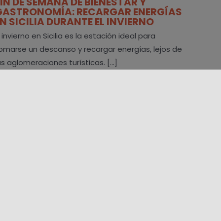
FIN DE SEMANA DE BIENESTAR Y
GASTRONOMÍA: RECARGAR ENERGÍAS
EN SICILIA DURANTE EL INVIERNO
l invierno en Sicilia es la estación ideal para
omarse un descanso y recargar energías, lejos de
as aglomeraciones turísticas. [...]
16/05/2025 10:00 - 20/05/2025 22:00