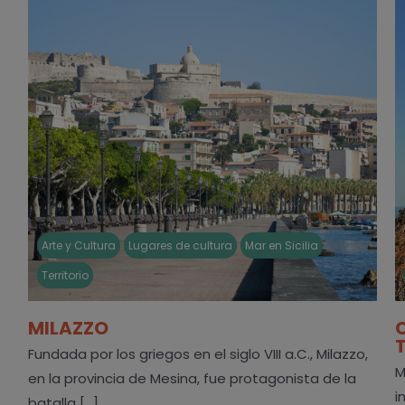
Arte y Cultura
Lugares de cultura
Mar en Sicilia
Territorio
MILAZZO
Fundada por los griegos en el siglo VIII a.C., Milazzo,
M
en la provincia de Mesina, fue protagonista de la
i
batalla [...]