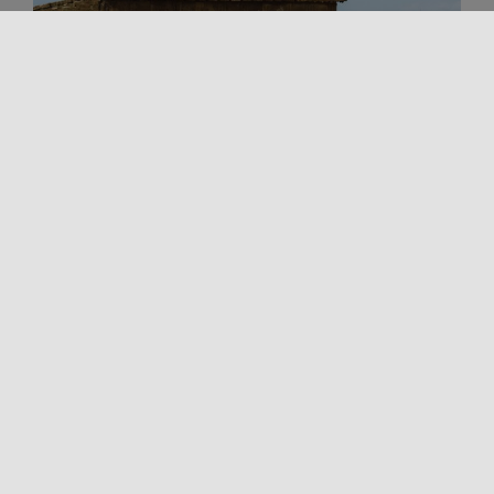
Al aire libre
Trekking y outdoor
VIA FRANCIGENA MAZARENSE
La Via Mazarense es una importante arteria de la
Magna Via Francigena siciliana, atestiguada desde
la Edad Media a través [...]