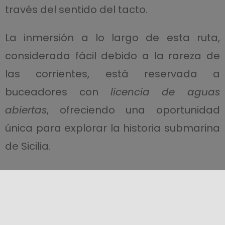
través del sentido del tacto.
La inmersión a lo largo de esta ruta,
considerada fácil debido a la rareza de
las corrientes, está reservada a
buceadores con
licencia de aguas
abiertas
, ofreciendo una oportunidad
única para explorar la historia submarina
de Sicilia.
Más información en el sitio web de la
Soprintendenza del Mare
.