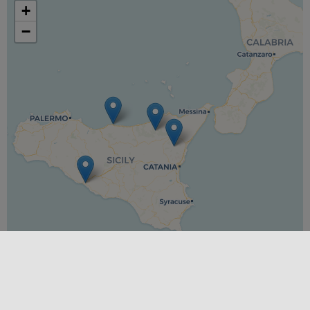
+
−
Leaflet
|
©
OpenStreetMap
contributors ©
CARTO
ESTACIONES