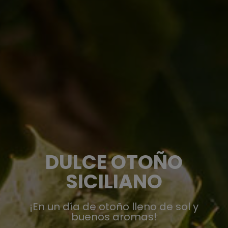
DULCE OTOÑO
SICILIANO
¡En un día de otoño lleno de sol y
buenos aromas!