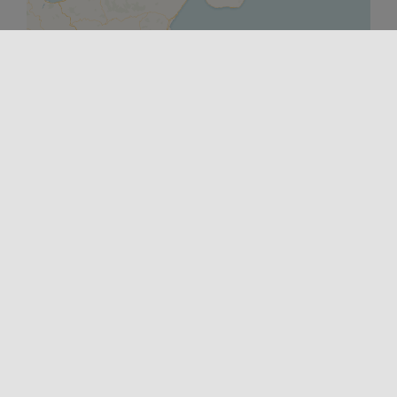
Leaflet
|
©
OpenStreetMap
contributors ©
CARTO
COMIENZO
15/08/2024 00:00
FIN
15/08/2024 23:59
CONTACTOS