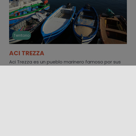
Territorio
ACI TREZZA
Aci Trezza es un pueblo marinero famoso por sus
farallones basálticos y por el auténtico ambiente
de la Riviera dei [...]