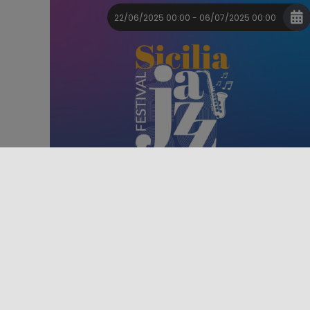
22/06/2025 00:00 - 06/07/2025 00:00
Evento
Festival
Grandes eventos
Música
SICILIA JAZZ FESTIVAL
La quinta edición del Sicilia Jazz Festival convierte