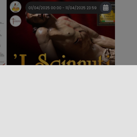
01/04/2025 00:00 - 11/04/2025 23:59
Evento
Folclore y fiestas tradicionales
Grandes eventos
“I SCINNUTI”
Los Scinnuti" son uno de los momentos más