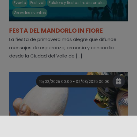
Evento
Festival
Folclore y fiestas tradicionales
Grandes eventos
FESTA DEL MANDORLO IN FIORE
La fiesta de primavera más alegre que difunde
mensajes de esperanza, armonía y concordia
desde la Ciudad del Valle de [...]
15/02/2025 00:00 - 02/03/2025 00:00