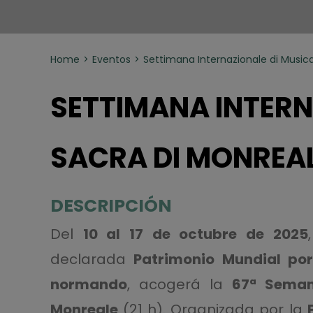
Home
Eventos
Settimana Internazionale di Music
SETTIMANA INTERN
SACRA DI MONREA
DESCRIPCIÓN
Del
10 al 17 de octubre de 2025
declarada
Patrimonio Mundial po
normando
, acogerá la
67ª Seman
Monreale
(21 h). Organizada por la