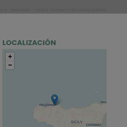
ra - Monreale - credits: Orchestra sinfonica Siciliana
LOCALIZACIÓN
+
−