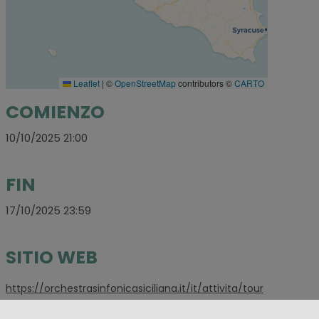
Leaflet
|
©
OpenStreetMap
contributors ©
CARTO
COMIENZO
10/10/2025 21:00
FIN
17/10/2025 23:59
SITIO WEB
https://orchestrasinfonicasiciliana.it/it/attivita/tour