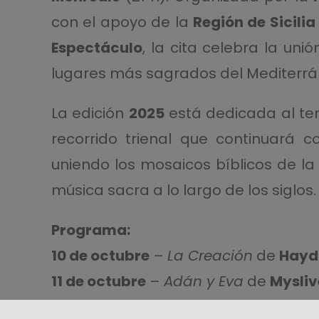
con el apoyo de la
Región de Sicili
Espectáculo
, la cita celebra la uni
lugares más sagrados del Mediterrá
La edición
2025
está dedicada al t
recorrido trienal que continuará 
uniendo los mosaicos bíblicos de la
música sacra a lo largo de los siglos.
Programa:
10 de octubre
–
La Creación
de
Hayd
11 de octubre
–
Adán y Eva
de
Mysliv
12 de octubre
–
Bach
y
Telemann
con