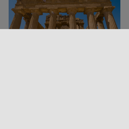
Arte en Sicilia
Arte y Cultura
Lugares de cultura
Sicilia arqueológica
UNESCO
PARQUE ARQUEOLÓGICO Y
PAISAJÍSTICO DEL VALLE DE LOS
TEMPLOS
¿Ha soñado alguna vez con dar un paseo en el
tiempo, entre enormes columnas, templos